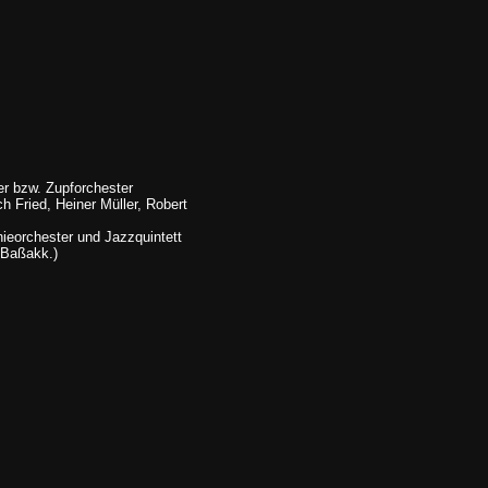
er bzw. Zupforchester
h Fried, Heiner Müller, Robert
nieorchester und Jazzquintett
 Baßakk.)