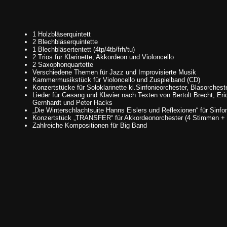
1 Holzbläserquintett
2 Blechbläserquintette
1 Blechbläsertentett (4tp/4tb/frh/tu)
2 Trios für Klarinette, Akkordeon und Violoncello
2 Saxophonquartette
Verschiedene Themen für Jazz und Improvisierte Musik
Kammermusikstück für Violoncello und Zuspielband (CD)
Konzertstücke für Soloklarinette kl.Sinfonieorchester, Blasorchest
Lieder für Gesang und Klavier nach Texten von Bertolt Brecht, Eric
Gernhardt und Peter Hacks
„Die Winterschlachtsuite Hanns Eislers und Reflexionen“ für Sinfo
Konzertstück „TRANSFER“ für Akkordeonorchester (4 Stimmen +
Zahlreiche Kompositionen für Big Band